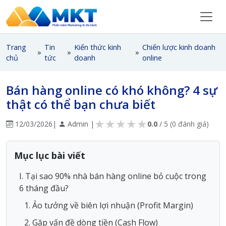
Trang
Tin
Kiến thức kinh
Chiến lược kinh doanh
»
»
»
chủ
tức
doanh
online
Bán hàng online có khó không? 4 sự
thật có thể bạn chưa biết
★
★
★
★
★
12/03/2026
|
Admin |
0.0
/ 5
(0 đánh giá)
Mục lục bài viết
I. Tại sao 90% nhà bán hàng online bỏ cuộc trong
6 tháng đầu?
1. Ảo tưởng về biên lợi nhuận (Profit Margin)
2. Gặp vấn đề dòng tiền (Cash Flow)