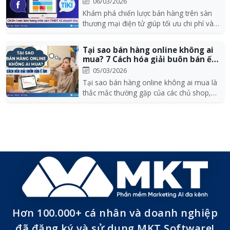
06/03/2026
Khám phá chiến lược bán hàng trên sàn
thương mại điện tử giúp tối ưu chi phí và
xây dựng m...
Tại sao bán hàng online không ai
mua? 7 Cách hóa giải buôn bán ế
ẩm
05/03/2026
Tại sao bán hàng online không ai mua là
thắc mắc thường gặp của các chủ shop,
nhà bán hàng...
Hơn 100.000+ cá nhân và doanh nghiệp
đã đăng ký và sử dụng MKT Software!