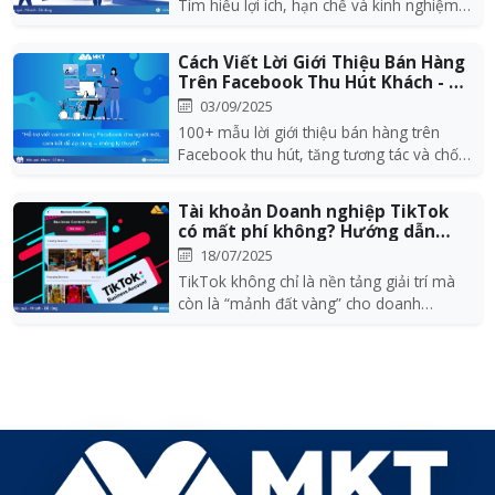
Tìm hiểu lợi ích, hạn chế và kinh nghiệm
bán hàng hi...
Cách Viết Lời Giới Thiệu Bán Hàng
Trên Facebook Thu Hút Khách - Ví
Dụ...
03/09/2025
100+ mẫu lời giới thiệu bán hàng trên
Facebook thu hút, tăng tương tác và chốt
đơn hiệu qu...
Tài khoản Doanh nghiệp TikTok
có mất phí không? Hướng dẫn
đăng ký cụ t...
18/07/2025
TikTok không chỉ là nền tảng giải trí mà
còn là “mảnh đất vàng” cho doanh
nghiệp quảng bá...