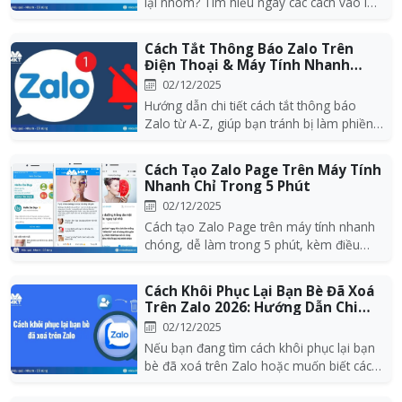
lại nhóm? Tìm hiểu ngay các cách vào lại
nhóm Zalo c...
Cách Tắt Thông Báo Zalo Trên
Điện Thoại & Máy Tính Nhanh
Nhất 2026
02/12/2025
Hướng dẫn chi tiết cách tắt thông báo
Zalo từ A-Z, giúp bạn tránh bị làm phiền
bởi các thô...
Cách Tạo Zalo Page Trên Máy Tính
Nhanh Chỉ Trong 5 Phút
02/12/2025
Cách tạo Zalo Page trên máy tính nhanh
chóng, dễ làm trong 5 phút, kèm điều
kiện cần có, c...
Cách Khôi Phục Lại Bạn Bè Đã Xoá
Trên Zalo 2026: Hướng Dẫn Chi
Tiết Từ...
02/12/2025
Nếu bạn đang tìm cách khôi phục lại bạn
bè đã xoá trên Zalo hoặc muốn biết cách
tìm lại bạ...