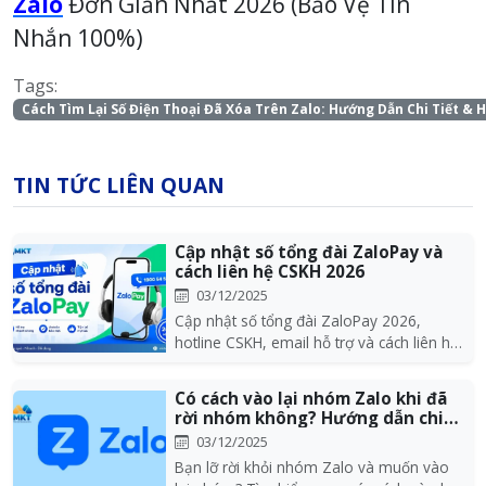
Zalo
Đơn Giản Nhất 2026 (Bảo Vệ Tin
Nhắn 100%)
Tags:
Cách Tìm Lại Số Điện Thoại Đã Xóa Trên Zalo: Hướng Dẫn Chi Tiết & 
TIN TỨC LIÊN QUAN
Cập nhật số tổng đài ZaloPay và
cách liên hệ CSKH 2026
03/12/2025
Cập nhật số tổng đài ZaloPay 2026,
hotline CSKH, email hỗ trợ và cách liên hệ
nhanh khi gặ...
Có cách vào lại nhóm Zalo khi đã
rời nhóm không? Hướng dẫn chi
tiết 20...
03/12/2025
Bạn lỡ rời khỏi nhóm Zalo và muốn vào