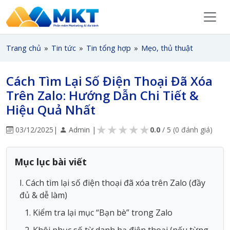
Trang chủ
»
Tin tức
»
Tin tổng hợp
»
Mẹo, thủ thuật
Cách Tìm Lại Số Điện Thoại Đã Xóa
Trên Zalo: Hướng Dẫn Chi Tiết &
Hiệu Quả Nhất
★
★
★
★
★
03/12/2025
|
Admin |
0.0
/ 5
(0 đánh giá)
Mục lục bài viết
I. Cách tìm lại số điện thoại đã xóa trên Zalo (đầy
đủ & dễ làm)
1. Kiểm tra lại mục “Bạn bè” trong Zalo
2. Khôi phục số từ danh bạ điện thoại (nếu từng