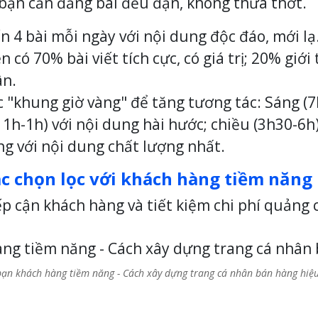
ạn cần đăng bài đều đặn, không thưa thớt.
ến 4 bài mỗi ngày với nội dung độc đáo, mới lạ
ên có 70% bài viết tích cực, có giá trị; 20% giớ
ân.
c "khung giờ vàng" để tăng tương tác: Sáng (7
11h-1h) với nội dung hài hước; chiều (3h30-6h)
ng với nội dung chất lượng nhất.
ác chọn lọc với khách hàng tiềm năng
ếp cận khách hàng và tiết kiệm chi phí quảng 
bạn khách hàng tiềm năng - Cách xây dựng trang cá nhân bán hàng hiệ