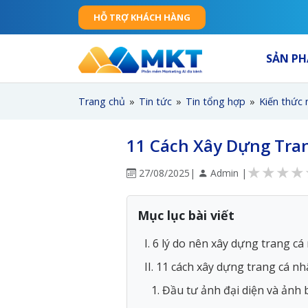
HỖ TRỢ KHÁCH HÀNG
SẢN P
Trang chủ
»
Tin tức
»
Tin tổng hợp
»
Kiến thức 
11 Cách Xây Dựng Tra
★
★
★
★
27/08/2025
|
Admin |
Mục lục bài viết
I. 6 lý do nên xây dựng trang 
II. 11 cách xây dựng trang cá n
1. Đầu tư ảnh đại diện và ảnh