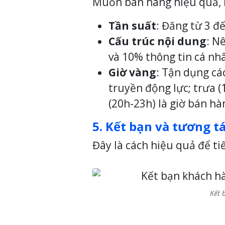
Muốn bán hàng hiệu quả, b
Tần suất
: Đăng từ 3 đ
Cấu trúc nội dung
: N
và 10% thông tin cá nh
Giờ vàng
: Tận dụng cá
truyền động lực; trưa (
(20h-23h) là giờ bán hà
5. Kết bạn và tương t
Đây là cách hiệu quả để ti
Kết 