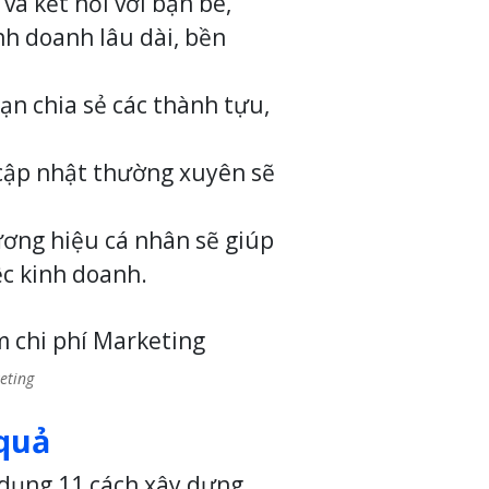
và kết nối với bạn bè,
nh doanh lâu dài, bền
bạn chia sẻ các thành tựu,
 cập nhật thường xuyên sẽ
ương hiệu cá nhân sẽ giúp
ệc kinh doanh.
eting
 quả
 dụng 11 cách xây dựng