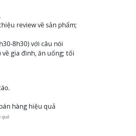
.
i thiệu review về sản phẩm;
h30-8h30) với câu nói
 về gia đình, ăn uống; tối
cáo.
u quả