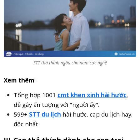
STT thả thính ngầu cho nam cực nghệ
Xem thêm
:
Tổng hợp 1001
cmt khen xinh hài hước
,
dễ gây ấn tượng với "người ấy".
599+
STT du lịch
hài hước, cap du lịch hay,
độc nhất
III. Cap thả thính dành cho con trai