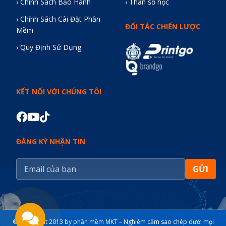
› Chính Sách Bảo Hành
› Thần số học
› Chính Sách Cài Đặt Phần
ĐỐI TÁC CHIẾN LƯỢC
Mềm
› Quy Định Sử Dụng
KẾT NỐI VỚI CHÚNG TÔI
ĐĂNG KÝ NHẬN TIN
GỬI
© Copyright 2013 by phần mềm MKT – Nghiêm cấm sao chép dưới mọi