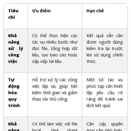
Tiêu
Ưu điểm
Hạn chế
chí
Khả
Có thể thực hiện các
Kết quả vẫn cần
năng
tác vụ nhiều bước như
được người dùng
xử lý
đọc file, tổng hợp dữ
kiểm tra lại trước
công
liệu, tạo báo cáo hoặc
khi sử dụng chính
việc
sắp xếp tài liệu.
thức.
Tự
Hỗ trợ xử lý các công
Một số tác vụ
động
việc lặp lại, giúp tiết
phức tạp cần thiết
hóa
kiệm thời gian và giảm
lập yêu cầu rõ
quy
thao tác thủ công.
ràng để tránh sai
trình
lệch kết quả.
Khả
Có thể làm việc với file
Cần cấp quyền
năng
local, ứng dụng
truy cập phù hợp,