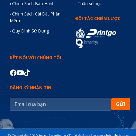
› Chính Sách Bảo Hành
› Thần số học
› Chính Sách Cài Đặt Phần
ĐỐI TÁC CHIẾN LƯỢC
Mềm
› Quy Định Sử Dụng
KẾT NỐI VỚI CHÚNG TÔI
ĐĂNG KÝ NHẬN TIN
GỬI
© Copyright 2013 by phần mềm MKT – Nghiêm cấm sao chép dưới mọi