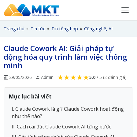
Trang chủ
»
Tin tức
»
Tin tổng hợp
»
Công nghệ, AI
Claude Cowork AI: Giải pháp tự
động hóa quy trình làm việc thông
minh
★
★
★
★
★
29/05/2026
|
Admin |
5.0
/ 5
(2 đánh giá)
Mục lục bài viết
I. Claude Cowork là gì? Claude Cowork hoạt động
như thế nào?
II. Cách cài đặt Claude Cowork AI từng bước
III. Các tính năng chính của Claude Cowork AI