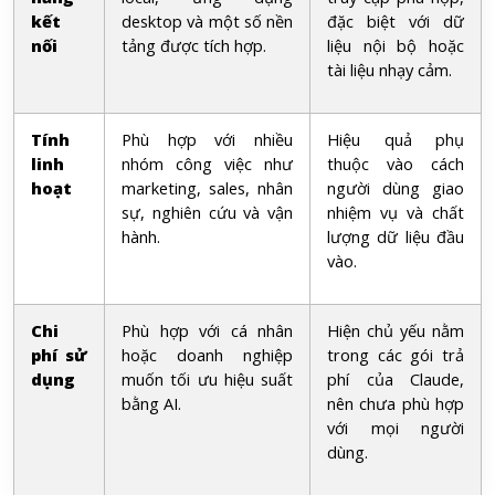
kết
desktop và một số nền
đặc biệt với dữ
nối
tảng được tích hợp.
liệu nội bộ hoặc
tài liệu nhạy cảm.
Tính
Phù hợp với nhiều
Hiệu quả phụ
linh
nhóm công việc như
thuộc vào cách
hoạt
marketing, sales, nhân
người dùng giao
sự, nghiên cứu và vận
nhiệm vụ và chất
hành.
lượng dữ liệu đầu
vào.
Chi
Phù hợp với cá nhân
Hiện chủ yếu nằm
phí sử
hoặc doanh nghiệp
trong các gói trả
dụng
muốn tối ưu hiệu suất
phí của Claude,
bằng AI.
nên chưa phù hợp
với mọi người
dùng.