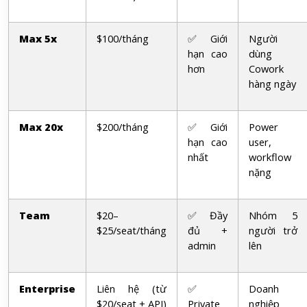
Max 5x
$100/tháng
✅ Giới
Người
hạn cao
dùng
hơn
Cowork
hàng ngày
Max 20x
$200/tháng
✅ Giới
Power
hạn cao
user,
nhất
workflow
nặng
Team
$20–
✅ Đầy
Nhóm 5
$25/seat/tháng
đủ +
người trở
admin
lên
Enterprise
Liên hệ (từ
✅
Doanh
$20/seat + API)
Private
nghiệp