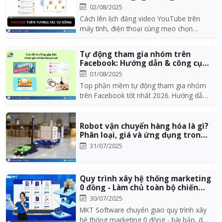
tăng view,...
02/08/2025
Cách lên lịch đăng video YouTube trên
máy tính, điện thoại cùng mẹo chọn
khung giờ đăng dễ...
Tự động tham gia nhóm trên
Facebook: Hướng dẫn & công cụ
hiệu quả 2025
01/08/2025
Top phần mềm tự động tham gia nhóm
trên Facebook tốt nhất 2026. Hướng dẫn
auto join group...
Robot vận chuyển hàng hóa là gì?
Phân loại, giá và ứng dụng trong
nhà...
31/07/2025
Quy trình xây hệ thống marketing
0 đồng - Làm chủ toàn bộ chiến
lược m...
30/07/2025
MKT Software chuyển giao quy trình xây
hệ thống marketing 0 đồng - bài bản, dễ