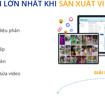
 LỚN NHẤT KHI
SẢN XUẤT VI
 liệu phân
hấp
yền
 sửa video