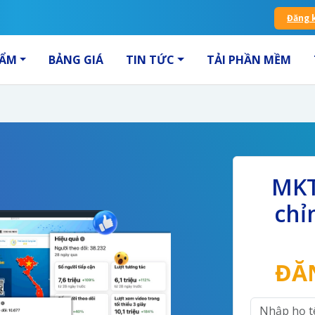
Đăng 
HẨM
BẢNG GIÁ
TIN TỨC
TẢI PHẦN MỀM
MKT
chỉ
ĐĂ