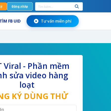
ký
Đăng nhập
TÌM FB UID
Tư vấn miễn phí
 Viral - Phần mềm
nh sửa video hàng
loạt
NG KÝ DÙNG THỬ