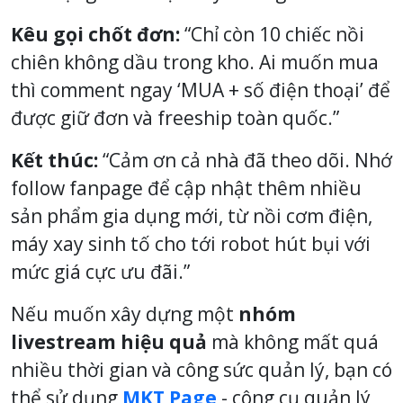
Kêu gọi chốt đơn:
“Chỉ còn 10 chiếc nồi
chiên không dầu trong kho. Ai muốn mua
thì comment ngay ‘MUA + số điện thoại’ để
được giữ đơn và freeship toàn quốc.”
Kết thúc:
“Cảm ơn cả nhà đã theo dõi. Nhớ
follow fanpage để cập nhật thêm nhiều
sản phẩm gia dụng mới, từ nồi cơm điện,
máy xay sinh tố cho tới robot hút bụi với
mức giá cực ưu đãi.”
Nếu muốn xây dựng một
nhóm
livestream hiệu quả
mà không mất quá
nhiều thời gian và công sức quản lý, bạn có
thể sử dụng
MKT Page
- công cụ quản lý