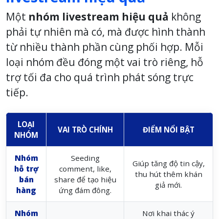
Một
nhóm livestream hiệu quả
không
phải tự nhiên mà có, mà được hình thành
từ nhiều thành phần cùng phối hợp. Mỗi
loại nhóm đều đóng một vai trò riêng, hỗ
trợ tối đa cho quá trình phát sóng trực
tiếp.
LOẠI
VAI TRÒ CHÍNH
ĐIỂM NỔI BẬT
NHÓM
Nhóm
Seeding
Giúp tăng độ tin cậy,
hỗ trợ
comment, like,
thu hút thêm khán
bán
share để tạo hiệu
giả mới.
hàng
ứng đám đông.
Nhóm
Nơi khai thác ý