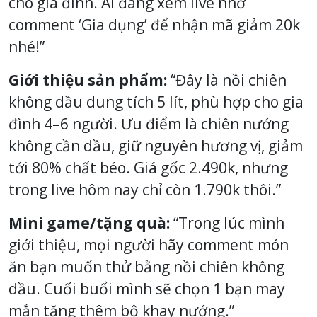
cho gia đình. Ai đang xem live nhớ
comment ‘Gia dụng’ để nhận mã giảm 20k
nhé!”
Giới thiệu sản phẩm:
“Đây là nồi chiên
không dầu dung tích 5 lít, phù hợp cho gia
đình 4–6 người. Ưu điểm là chiên nướng
không cần dầu, giữ nguyên hương vị, giảm
tới 80% chất béo. Giá gốc 2.490k, nhưng
trong live hôm nay chỉ còn 1.790k thôi.”
Mini game/tặng quà:
“Trong lúc mình
giới thiệu, mọi người hãy comment món
ăn bạn muốn thử bằng nồi chiên không
dầu. Cuối buổi mình sẽ chọn 1 bạn may
mắn tặng thêm bộ khay nướng.”