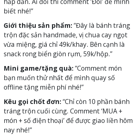
hấp dẫn. Ai đói thì comment ‘Đói’ để mình
biết nhé!”
Giới thiệu sản phẩm:
“Đây là bánh tráng
trộn đặc sản handmade, vị chua cay ngọt
vừa miệng, giá chỉ 49k/khay. Bên cạnh là
snack rong biển giòn rụm, 59k/hộp.”
Mini game/tặng quà:
“Comment món
bạn muốn thử nhất để mình quay số
offline tặng miễn phí nhé!”
Kêu gọi chốt đơn:
“Chỉ còn 10 phần bánh
tráng trộn cuối cùng. Comment ‘MUA +
món + số điện thoại’ để được giao liền hôm
nay nhé!”