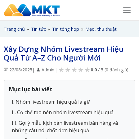
Trang chủ
»
Tin tức
»
Tin tổng hợp
»
Mẹo, thủ thuật
Xây Dựng Nhóm Livestream Hiệu
Quả Từ A–Z Cho Người Mới
★
★
★
★
★
22/08/2025
|
Admin |
0.0
/ 5
(0 đánh giá)
Mục lục bài viết
I. Nhóm livestream hiệu quả là gì?
II. Cơ chế tạo nên nhóm livestream hiệu quả
III. Gợi ý mẫu kịch bản livestream bán hàng và
những câu nói chốt đơn hiệu quả