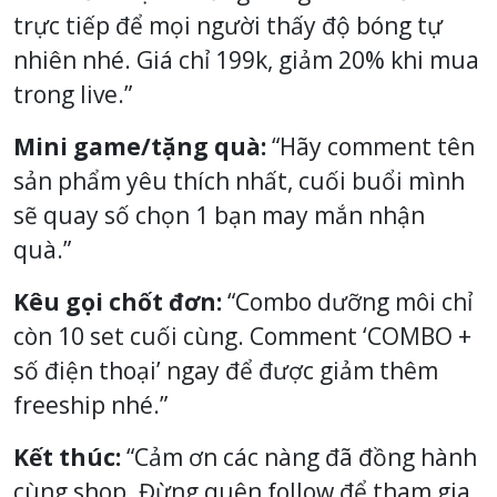
trực tiếp để mọi người thấy độ bóng tự
nhiên nhé. Giá chỉ 199k, giảm 20% khi mua
trong live.”
Mini game/tặng quà:
“Hãy comment tên
sản phẩm yêu thích nhất, cuối buổi mình
sẽ quay số chọn 1 bạn may mắn nhận
quà.”
Kêu gọi chốt đơn:
“Combo dưỡng môi chỉ
còn 10 set cuối cùng. Comment ‘COMBO +
số điện thoại’ ngay để được giảm thêm
freeship nhé.”
Kết thúc:
“Cảm ơn các nàng đã đồng hành
cùng shop. Đừng quên follow để tham gia