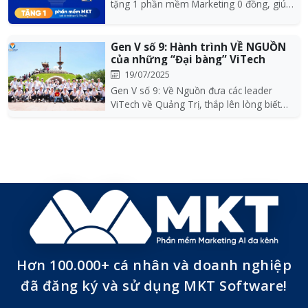
tặng 1 phần mềm Marketing 0 đồng, giúp
tối ưu chi ph...
Gen V số 9: Hành trình VỀ NGUỒN
của những “Đại bàng” ViTech
19/07/2025
Gen V số 9: Về Nguồn đưa các leader
ViTech về Quảng Trị, thắp lên lòng biết
ơn, tinh thần...
Hơn 100.000+ cá nhân và doanh nghiệp
đã đăng ký và sử dụng MKT Software!