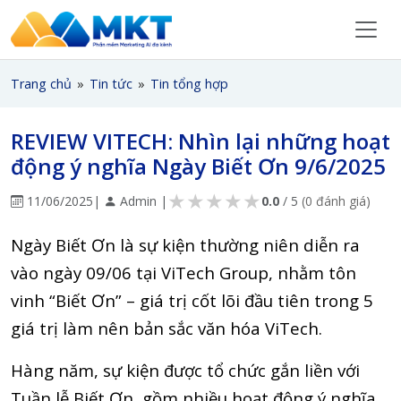
Trang chủ
»
Tin tức
»
Tin tổng hợp
REVIEW VITECH: Nhìn lại những hoạt
động ý nghĩa Ngày Biết Ơn 9/6/2025
★
★
★
★
★
11/06/2025
|
Admin |
0.0
/ 5
(0 đánh giá)
Ngày Biết Ơn là sự kiện thường niên diễn ra
vào ngày 09/06 tại ViTech Group, nhằm tôn
vinh “Biết Ơn” – giá trị cốt lõi đầu tiên trong 5
giá trị làm nên bản sắc văn hóa ViTech.
Hàng năm, sự kiện được tổ chức gắn liền với
Tuần lễ Biết Ơn, gồm nhiều hoạt động ý nghĩa