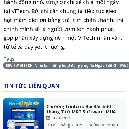
hành động nhỏ, từng cử chỉ sẻ chia mỗi ngày
tại ViTech. Bởi chỉ cần chúng ta tiếp tục gieo
hạt mầm biết ơn bằng trái tim chân thành, thì
chính mình sẽ là người ươm lên hạnh phúc,
góp phần xây dựng nên một ViTech nhân văn,
tử tế và đầy yêu thương.
Tags:
REVIEW VITECH: Nhìn lại những hoạt động ý nghĩa Ngày Biết Ơn 9/6/2
TIN TỨC LIÊN QUAN
Chương trình ưu đãi đặc biệt
tháng 7 từ MKT Software: MUA 1
TẶNG 1 bộ...
20/07/2025
Ưu đãi tháng 7 từ MKT Software: Mua 1