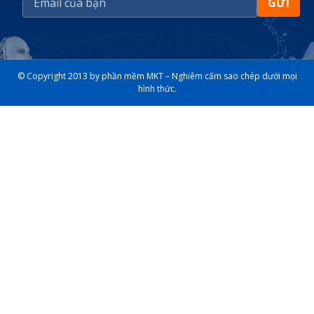
GỬI
© Copyright 2013 by phần mềm MKT – Nghiêm cấm sao chép dưới mọi
hình thức.