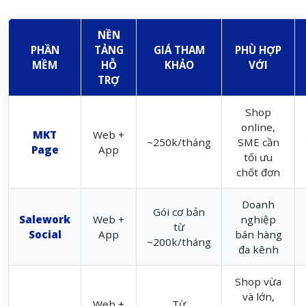
NỀN
PHẦN
TẢNG
GIÁ THAM
PHÙ HỢP
MỀM
HỖ
KHẢO
VỚI
TRỢ
Shop
online,
MKT
Web +
~250k/tháng
SME cần
Page
App
tối ưu
chốt đơn
Doanh
Gói cơ bản
Salework
Web +
nghiệp
từ
Social
App
bán hàng
~200k/tháng
đa kênh
Shop vừa
và lớn,
Web +
Từ