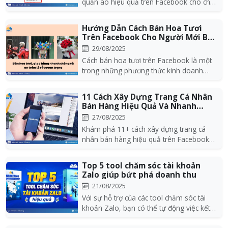
quần áo hiệu quả trên Facebook cho chủ
shop thời tra...
Hướng Dẫn Cách Bán Hoa Tươi
Trên Facebook Cho Người Mới Bắt
Đầu
29/08/2025
Cách bán hoa tươi trên Facebook là một
trong những phương thức kinh doanh
hiệu quả cho nhữ...
11 Cách Xây Dựng Trang Cá Nhân
Bán Hàng Hiệu Quả Và Nhanh
Chóng
27/08/2025
Khám phá 11+ cách xây dựng trang cá
nhân bán hàng hiệu quả trên Facebook
giúp tăng tương t...
Top 5 tool chăm sóc tài khoản
Zalo giúp bứt phá doanh thu
21/08/2025
Với sự hỗ trợ của các tool chăm sóc tài
khoản Zalo, bạn có thể tự động việc kết
bạn, gửi t...