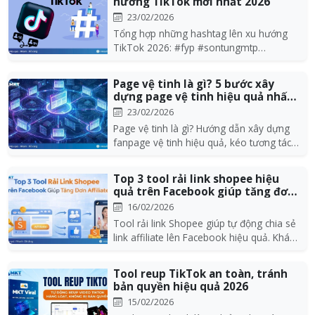
hướng TikTok mới nhất 2026
23/02/2026
Tổng hợp những hashtag lên xu hướng
TikTok 2026: #fyp #sontungmtp
#GieoQueDauNam,… kèm các...
Page vệ tinh là gì? 5 bước xây
dựng page vệ tinh hiệu quả nhất
2026
23/02/2026
Page vệ tinh là gì? Hướng dẫn xây dựng
fanpage vệ tinh hiệu quả, kéo tương tác,
tối ưu SEO...
Top 3 tool rải link shopee hiệu
quả trên Facebook giúp tăng đơn
Affili...
16/02/2026
Tool rải link Shopee giúp tự động chia sẻ
link affiliate lên Facebook hiệu quả. Khám
phá t...
Tool reup TikTok an toàn, tránh
bản quyền hiệu quả 2026
15/02/2026