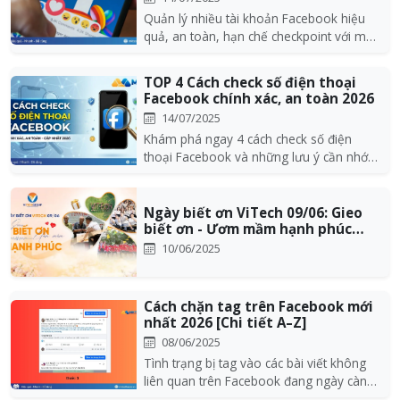
Quản lý nhiều tài khoản Facebook hiệu
quả, an toàn, hạn chế checkpoint với mẹo
thủ công và...
TOP 4 Cách check số điện thoại
Facebook chính xác, an toàn 2026
14/07/2025
Khám phá ngay 4 cách check số điện
thoại Facebook và những lưu ý cần nhớ
khi check số điện...
Ngày biết ơn ViTech 09/06: Gieo
biết ơn - Ươm mầm hạnh phúc
trong từng...
10/06/2025
Cách chặn tag trên Facebook mới
nhất 2026 [Chi tiết A–Z]
08/06/2025
Tình trạng bị tag vào các bài viết không
liên quan trên Facebook đang ngày càng
phổ biến,...