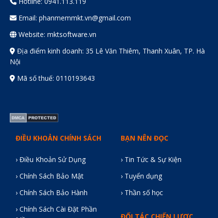
Hotline: 0941.113.119
Email:
phanmemmkt.vn@gmail.com
Website: mktsoftware.vn
Địa điểm kinh doanh: 35 Lê Văn Thiêm, Thanh Xuân, TP. Hà
Nội
Mã số thuế: 0110193643
ĐIỀU KHOẢN CHÍNH SÁCH
BẠN NÊN ĐỌC
› Điều Khoản Sử Dụng
› Tin Tức & Sự Kiện
› Chính Sách Bảo Mật
› Tuyển dụng
› Chính Sách Bảo Hành
› Thần số học
› Chính Sách Cài Đặt Phần
ĐỐI TÁC CHIẾN LƯỢC