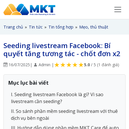
Trang chủ
»
Tin tức
»
Tin tổng hợp
»
Mẹo, thủ thuật
Seeding livestream Facebook: Bí
quyết tăng tương tác - chốt đơn x2
★
★
★
★
★
16/07/2025
|
Admin |
5.0
/ 5
(1 đánh giá)
Mục lục bài viết
I. Seeding livestream Facebook là gì? Vì sao
livestream cần seeding?
II. So sánh phần mềm seeding livestream với thuê
dịch vụ bên ngoài
III. Hướng dẫn dùng phần mềm MKT Care để auto