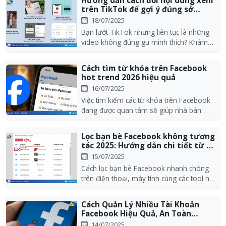
Hướng dẫn cách đổi nội dung xem
trên TikTok để gợi ý đúng sở
thích
18/07/2025
Bạn lướt TikTok nhưng liên tục là những
video không đúng gu mình thích? Khám
phá ngay cá...
Cách tìm từ khóa trên Facebook
hot trend 2026 hiệu quả
16/07/2025
Việc tìm kiếm các từ khóa trên Facebook
đang được quan tâm sẽ giúp nhà bán
hàng, người làm...
Lọc bạn bè Facebook không tương
tác 2025: Hướng dẫn chi tiết từ A-
Z
15/07/2025
Cách lọc bạn bè Facebook nhanh chóng
trên điện thoại, máy tính cùng các tool hỗ
trợ an toà...
Cách Quản Lý Nhiều Tài Khoản
Facebook Hiệu Quả, An Toàn
Không Checkpoi...
14/07/2025