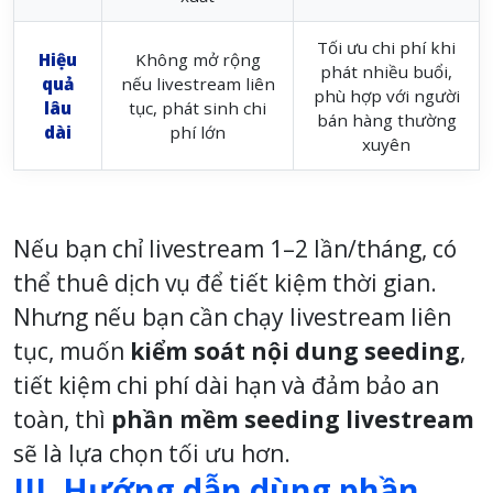
Tối ưu chi phí khi
Hiệu
Không mở rộng
phát nhiều buổi,
quả
nếu livestream liên
phù hợp với người
lâu
tục, phát sinh chi
bán hàng thường
dài
phí lớn
xuyên
Nếu bạn chỉ livestream 1–2 lần/tháng, có
thể thuê dịch vụ để tiết kiệm thời gian.
Nhưng nếu bạn cần chạy livestream liên
tục, muốn
kiểm soát nội dung seeding
,
tiết kiệm chi phí dài hạn và đảm bảo an
toàn, thì
phần mềm seeding livestream
sẽ là lựa chọn tối ưu hơn.
III. Hướng dẫn dùng phần