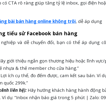
io có CTA rõ ràng giúp tăng tỷ lệ inbox, gọi điện ho
ăng bài bán hàng online không
trôi
, dễ áp dụng
rong tiểu sử Facebook bán hàng
 nghiệp và dễ chuyển đổi, bạn có thể áp dụng c
ãy giới thiệu ngắn gọn thương hiệu hoặc lĩnh vực
thẻ nhựa & thẻ member cho cửa hàng.”
Lợi ích cụ thể, đo đếm được, cam kết sau bán. Ví dụ
n quốc 299k.”
ênh liên hệ):
Hãy hướng khách hàng hành động bằ
Ví dụ: “Inbox nhận báo giá trong 5 phút | Zalo: 09