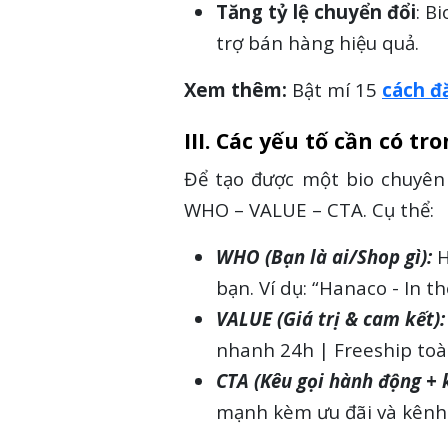
Tăng tỷ lệ chuyển đổi
: B
trợ bán hàng hiệu quả.
Xem thêm:
Bật mí 15
cách đ
III. Các yếu tố cần có t
Để tạo được một bio chuyên
WHO – VALUE – CTA. Cụ thể:
WHO (Bạn là ai/Shop gì):
H
bạn. Ví dụ: “Hanaco - In 
VALUE (Giá trị & cam kết):
nhanh 24h | Freeship toà
CTA (Kêu gọi hành động + k
mạnh kèm ưu đãi và kênh. 