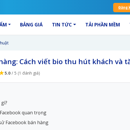
Đăng 
HẨM
BẢNG GIÁ
TIN TỨC
TẢI PHẦN MỀM
thuật
hàng: Cách viết bio thu hút khách và 
★
5.0
/ 5
(1 đánh giá)
 gì?
ên Facebook quan trọng
ểu sử Facebook bán hàng