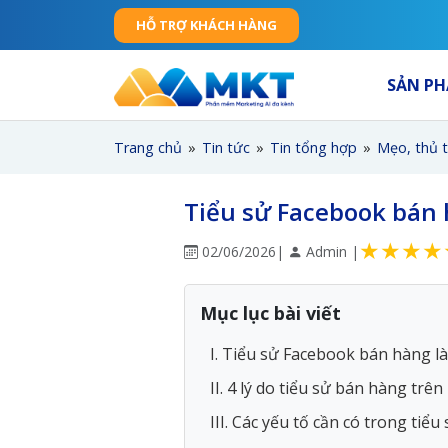
HỖ TRỢ KHÁCH HÀNG
SẢN P
Trang chủ
»
Tin tức
»
Tin tổng hợp
»
Mẹo, thủ 
Tiểu sử Facebook bán 
★
★
★
★
02/06/2026
|
Admin |
Mục lục bài viết
I. Tiểu sử Facebook bán hàng là
II. 4 lý do tiểu sử bán hàng tr
III. Các yếu tố cần có trong ti