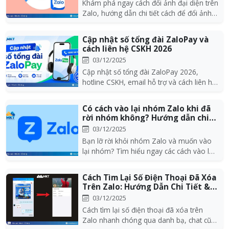
Khám phá ngay cách đổi ảnh đại diện trên
Zalo, hướng dẫn chi tiết cách để đổi ảnh
avatar Z...
Cập nhật số tổng đài ZaloPay và
cách liên hệ CSKH 2026
03/12/2025
Cập nhật số tổng đài ZaloPay 2026,
hotline CSKH, email hỗ trợ và cách liên hệ
nhanh khi gặ...
Có cách vào lại nhóm Zalo khi đã
rời nhóm không? Hướng dẫn chi
tiết 20...
03/12/2025
Bạn lỡ rời khỏi nhóm Zalo và muốn vào
lại nhóm? Tìm hiểu ngay các cách vào lại
nhóm Zalo c...
Cách Tìm Lại Số Điện Thoại Đã Xóa
Trên Zalo: Hướng Dẫn Chi Tiết &
Hiệu...
03/12/2025
Cách tìm lại số điện thoại đã xóa trên
Zalo nhanh chóng qua danh bạ, chat cũ,