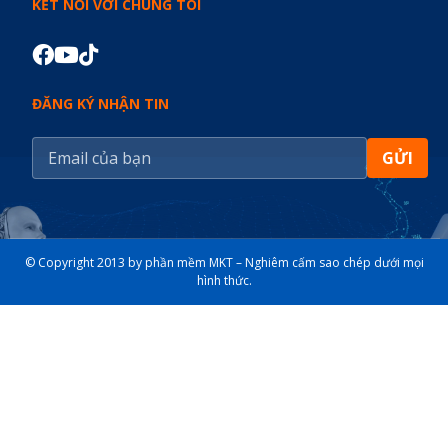
KẾT NỐI VỚI CHÚNG TÔI
ĐĂNG KÝ NHẬN TIN
GỬI
© Copyright 2013 by phần mềm MKT – Nghiêm cấm sao chép dưới mọi
hình thức.