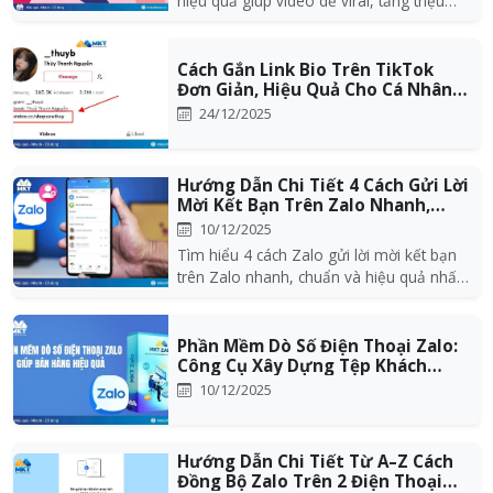
hiệu quả giúp video dễ viral, tăng triệu
view tự nhiên...
Cách Gắn Link Bio Trên TikTok
Đơn Giản, Hiệu Quả Cho Cá Nhân &
Doanh N...
24/12/2025
Hướng Dẫn Chi Tiết 4 Cách Gửi Lời
Mời Kết Bạn Trên Zalo Nhanh,
Chuẩn,...
10/12/2025
Tìm hiểu 4 cách Zalo gửi lời mời kết bạn
trên Zalo nhanh, chuẩn và hiệu quả nhất
2026. Hướ...
Phần Mềm Dò Số Điện Thoại Zalo:
Công Cụ Xây Dựng Tệp Khách
Hàng Chất L...
10/12/2025
Hướng Dẫn Chi Tiết Từ A–Z Cách
Đồng Bộ Zalo Trên 2 Điện Thoại