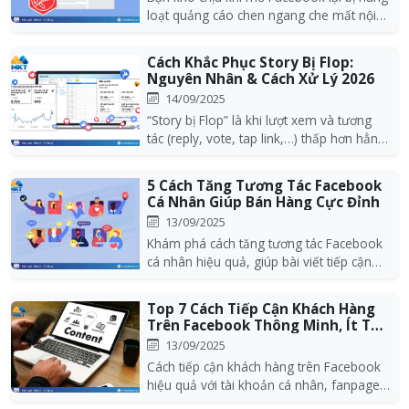
loạt quảng cáo chen ngang che mất nội
dung quan t...
Cách Khắc Phục Story Bị Flop:
Nguyên Nhân & Cách Xử Lý 2026
14/09/2025
“Story bị Flop” là khi lượt xem và tương
tác (reply, vote, tap link,…) thấp hơn hẳn
mức tr...
5 Cách Tăng Tương Tác Facebook
Cá Nhân Giúp Bán Hàng Cực Đỉnh
13/09/2025
Khám phá cách tăng tương tác Facebook
cá nhân hiệu quả, giúp bài viết tiếp cận
nhiều khách...
Top 7 Cách Tiếp Cận Khách Hàng
Trên Facebook Thông Minh, Ít Tốn
Kém
13/09/2025
Cách tiếp cận khách hàng trên Facebook
hiệu quả với tài khoản cá nhân, fanpage,
group, liv...