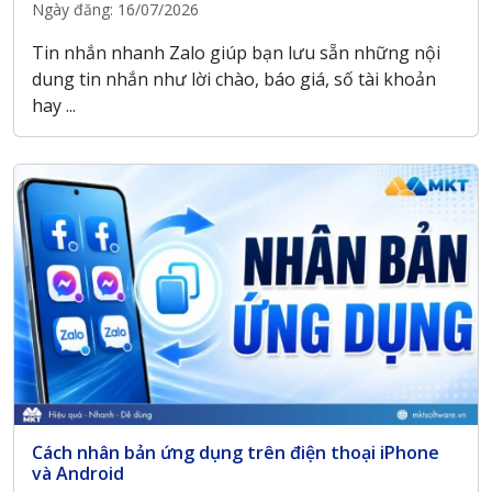
Ngày đăng: 16/07/2026
Tin nhắn nhanh Zalo giúp bạn lưu sẵn những nội
dung tin nhắn như lời chào, báo giá, số tài khoản
hay ...
Cách nhân bản ứng dụng trên điện thoại iPhone
và Android