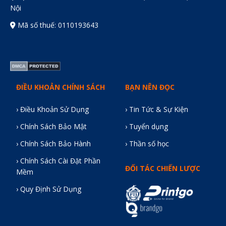
Nội
Mã số thuế: 0110193643
ĐIỀU KHOẢN CHÍNH SÁCH
BẠN NÊN ĐỌC
› Điều Khoản Sử Dụng
› Tin Tức & Sự Kiện
› Chính Sách Bảo Mật
› Tuyển dụng
› Chính Sách Bảo Hành
› Thần số học
› Chính Sách Cài Đặt Phần
ĐỐI TÁC CHIẾN LƯỢC
Mềm
› Quy Định Sử Dụng