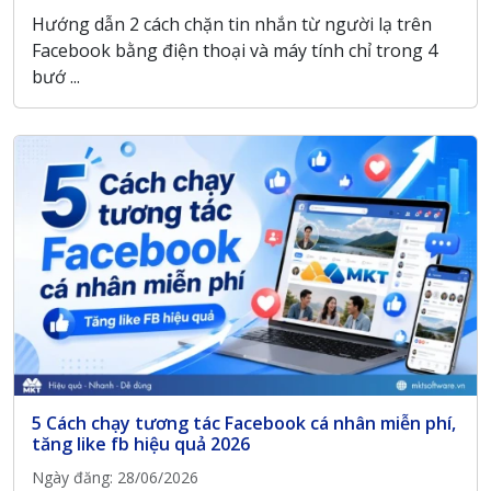
Hướng dẫn 2 cách chặn tin nhắn từ người lạ trên
Facebook bằng điện thoại và máy tính chỉ trong 4
bướ ...
5 Cách chạy tương tác Facebook cá nhân miễn phí,
tăng like fb hiệu quả 2026
Ngày đăng: 28/06/2026