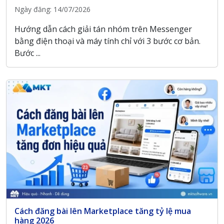
Ngày đăng: 14/07/2026
Hướng dẫn cách giải tán nhóm trên Messenger
bằng điện thoại và máy tính chỉ với 3 bước cơ bản.
Bước ...
Cách đăng bài lên Marketplace tăng tỷ lệ mua
hàng 2026