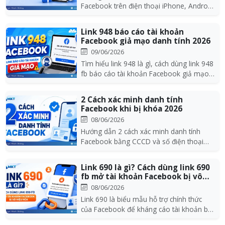
Facebook trên điện thoại iPhone, Android
và máy tính chi t...
Link 948 báo cáo tài khoản
Facebook giả mạo danh tính 2026
09/06/2026
Tìm hiểu link 948 là gì, cách dùng link 948
fb báo cáo tài khoản Facebook giả mạo
danh tí...
2 Cách xác minh danh tính
Facebook khi bị khóa 2026
08/06/2026
Hướng dẫn 2 cách xác minh danh tính
Facebook bằng CCCD và số điện thoại
đơn giản, nhanh ch...
Link 690 là gì? Cách dùng link 690
fb mở tài khoản Facebook bị vô
hiệu...
08/06/2026
Link 690 là biểu mẫu hỗ trợ chính thức
của Facebook để kháng cáo tài khoản bị
vô hiệu hóa....