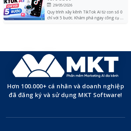
29/05/2026
Quy trình xây kênh TikTok AI từ con số 0
chỉ với 5 bước. Khám phá ngay công cụ hỗ
trợ Xây...
Hơn 100.000+ cá nhân và doanh nghiệp
đã đăng ký và sử dụng MKT Software!