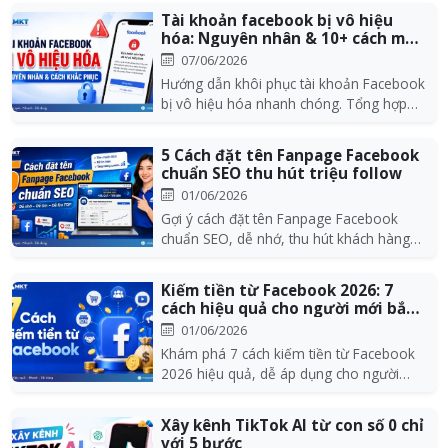
Tài khoản facebook bị vô hiệu
hóa: Nguyên nhân & 10+ cách mở
khóa thàn...
07/06/2026
Hướng dẫn khôi phục tài khoản Facebook
bị vô hiệu hóa nhanh chóng. Tổng hợp
10+ cách mở kh...
5 Cách đặt tên Fanpage Facebook
chuẩn SEO thu hút triệu follow
01/06/2026
Gợi ý cách đặt tên Fanpage Facebook
chuẩn SEO, dễ nhớ, thu hút khách hàng
và giúp thương h...
Kiếm tiền từ Facebook 2026: 7
cách hiệu quả cho người mới bắt
đầu
01/06/2026
Khám phá 7 cách kiếm tiền từ Facebook
2026 hiệu quả, dễ áp dụng cho người
mới: Reels, affi...
Xây kênh TikTok AI từ con số 0 chỉ
với 5 bước