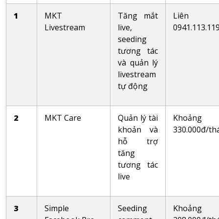
1
MKT
Tăng mắt
Liên h
Livestream
live,
0941.113.11
seeding
tương tác
và quản lý
livestream
tự động
2
MKT Care
Quản lý tài
Khoảng
khoản và
330.000đ/th
hỗ trợ
tăng
tương tác
live
3
Simple
Seeding
Khoảng