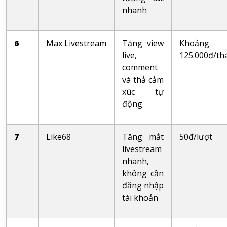
nhanh
6
Max Livestream
Tăng view
Khoảng
live,
125.000đ/th
comment
và thả cảm
xúc tự
động
7
Like68
Tăng mắt
50đ/lượt
livestream
nhanh,
không cần
đăng nhập
tài khoản