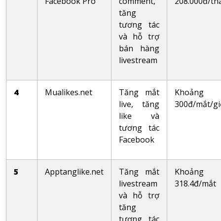
Facebook Pro
comment,
208.000đ/th
tăng
tương tác
và hỗ trợ
bán hàng
livestream
4
Mualikes.net
Tăng mắt
Khoảng
live, tăng
300đ/mắt/gi
like và
tương tác
Facebook
5
Apptanglike.net
Tăng mắt
Khoảng
livestream
318.4đ/mắt
và hỗ trợ
tăng
tương tác