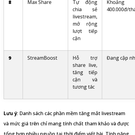
8
Max Share
Tự động
Khoảng
chia sẻ
400.000đ/th
livestream,
mở rộng
lượt tiếp
cận
9
StreamBoost
Hỗ trợ
Đang cập nh
share live,
tăng tiếp
cận và
tương tác
Lưu ý
: Danh sách các phần mềm tăng mắt livestream
và mức giá trên chỉ mang tính chất tham khảo và được
tổng hợp nhiều nguồn tại thời điểm viết bài. Tính năng,