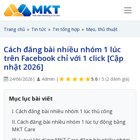
Trang chủ
»
Tin tức
»
Tin tổng hợp
»
Mẹo, thủ thuật
Cách đăng bài nhiều nhóm 1 lúc
trên Facebook chỉ với 1 click [Cập
nhật 2026]
★
★
★
★
★
24/06/2026
|
Admin |
5.0
/ 5
(2 đánh giá)
Mục lục bài viết
I. Cách đăng bài nhiều nhóm 1 lúc thủ công
II. Cách đăng bài nhiều nhóm 1 lúc tự động bằng
MKT Care
III. Lưu ý khi dùng MKT Care đăng bài nhiều nhóm