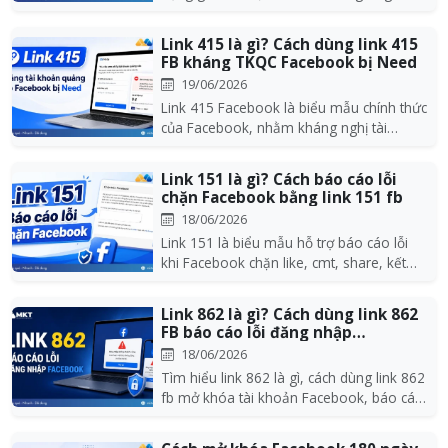
người dùng...
Link 415 là gì? Cách dùng link 415
FB kháng TKQC Facebook bị Need
19/06/2026
Link 415 Facebook là biểu mẫu chính thức
của Facebook, nhằm kháng nghị tài
khoản quảng cáo...
Link 151 là gì? Cách báo cáo lỗi
chặn Facebook bằng link 151 fb
18/06/2026
Link 151 là biểu mẫu hỗ trợ báo cáo lỗi
khi Facebook chặn like, cmt, share, kết
bạn,.. Lưu...
Link 862 là gì? Cách dùng link 862
FB báo cáo lỗi đăng nhập
Facebook
18/06/2026
Tìm hiểu link 862 là gì, cách dùng link 862
fb mở khóa tài khoản Facebook, báo cáo
lỗi tín...