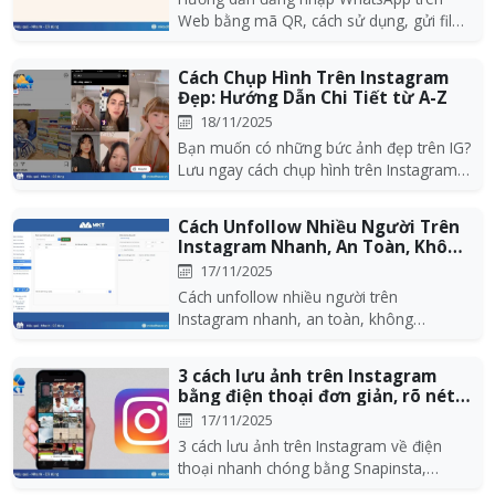
Web bằng mã QR, cách sử dụng, gửi file,
quản lý tin nhắn...
Cách Chụp Hình Trên Instagram
Đẹp: Hướng Dẫn Chi Tiết từ A-Z
18/11/2025
Bạn muốn có những bức ảnh đẹp trên IG?
Lưu ngay cách chụp hình trên Instagram
để có những...
Cách Unfollow Nhiều Người Trên
Instagram Nhanh, An Toàn, Không
Checkpo...
17/11/2025
Cách unfollow nhiều người trên
Instagram nhanh, an toàn, không
checkpoint với hướng dẫn th...
3 cách lưu ảnh trên Instagram
bằng điện thoại đơn giản, rõ nét
và dễ á...
17/11/2025
3 cách lưu ảnh trên Instagram về điện
thoại nhanh chóng bằng Snapinsta,
InSaver và IGDownl...