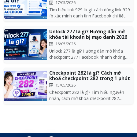
17/05/2026
Tìm hiểu link 929 là gì, cách dùng link 929
fb xác minh danh tính Facebook chi tiết.
Unlock 277 là gì? Hướng dẫn mở
khóa tài khoản bị mạo danh 2026
16/05/2026
Unlock 277 là gì? Hướng dẫn mở khóa
checkpoint 277 Facebook nhanh chóng,
cách kháng nghị h...
Checkpoint 282 là gì? Cách mở
khoá checkpoint 282 trong 1 phút
15/05/2026
Checkpoint 282 là gì? Tìm hiểu nguyên
nhân, cách mở khóa checkpoint 282
Facebook hiệu quả...