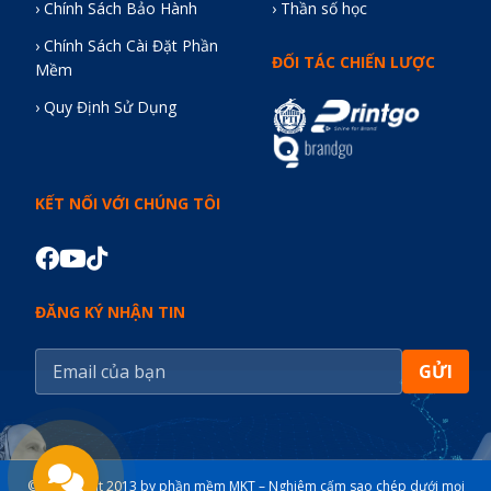
› Chính Sách Bảo Hành
› Thần số học
› Chính Sách Cài Đặt Phần
ĐỐI TÁC CHIẾN LƯỢC
Mềm
› Quy Định Sử Dụng
KẾT NỐI VỚI CHÚNG TÔI
ĐĂNG KÝ NHẬN TIN
GỬI
© Copyright 2013 by phần mềm MKT – Nghiêm cấm sao chép dưới mọi