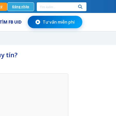
ký
Đăng nhập
TÌM FB UID
Tư vấn miễn phí
y tín?