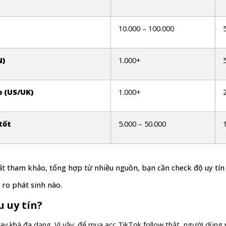
10.000 – 100.000
N)
1.000+
 (US/UK)
1.000+
tốt
5.000 – 50.000
hất tham khảo, tổng hợp từ nhiều nguồn, bạn cần check độ uy tín
 ro phát sinh nào.
 uy tín?
y khá đa dạng. Vì vậy, để mua acc TikTok follow thật, người dùng n