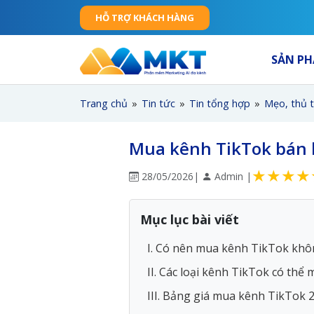
HỖ TRỢ KHÁCH HÀNG
SẢN P
Trang chủ
»
Tin tức
»
Tin tổng hợp
»
Mẹo, thủ 
Mua kênh TikTok bán h
★
★
★
★
28/05/2026
|
Admin |
Mục lục bài viết
I. Có nên mua kênh TikTok khô
II. Các loại kênh TikTok có thể
III. Bảng giá mua kênh TikTok 