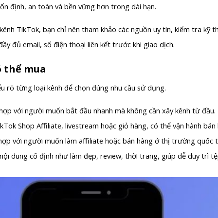
n ổn định, an toàn và bền vững hơn trong dài hạn.
nh TikTok, bạn chỉ nên tham khảo các nguồn uy tín, kiểm tra kỹ thô
ầy đủ email, số điện thoại liên kết trước khi giao dịch.
có thể mua
ểu rõ từng loại kênh để chọn đúng nhu cầu sử dụng.
ù hợp với người muốn bắt đầu nhanh mà không cần xây kênh từ đầu.
kTok Shop Affiliate, livestream hoặc giỏ hàng, có thể vận hành bá
 hợp với người muốn làm affiliate hoặc bán hàng ở thị trường quốc 
 nội dung cố định như làm đẹp, review, thời trang, giúp dễ duy trì 