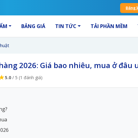
Đăng 
HẨM
BẢNG GIÁ
TIN TỨC
TẢI PHẦN MỀM
thuật
àng 2026: Giá bao nhiêu, mua ở đâu u
★
5.0
/ 5
(1 đánh giá)
ng?
 mua
2026