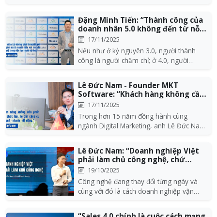
dùng đều gắn liền...
Đặng Minh Tiến: “Thành công của
doanh nhân 5.0 không đến từ nỗ
lực gấp...
17/11/2025
Nếu như ở kỷ nguyên 3.0, người thành
công là người chăm chỉ; ở 4.0, người
thắng thế là ngư...
Lê Đức Nam - Founder MKT
Software: “Khách hàng không cần
phần mềm phức...
17/11/2025
Trong hơn 15 năm đồng hành cùng
ngành Digital Marketing, anh Lê Đức Nam
– Founder MKT Soft...
Lê Đức Nam: “Doanh nghiệp Việt
phải làm chủ công nghệ, chứ
không chạy...
19/10/2025
Công nghệ đang thay đổi từng ngày và
cùng với đó là cách doanh nghiệp vận
hành. Từ bán hàn...
“Sales 4.0 chính là cuộc cách mạng