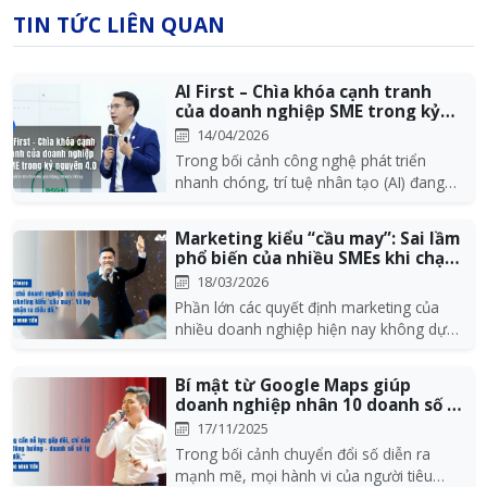
TIN TỨC LIÊN QUAN
AI First – Chìa khóa cạnh tranh
của doanh nghiệp SME trong kỷ
nguyên 4...
14/04/2026
Trong bối cảnh công nghệ phát triển
nhanh chóng, trí tuệ nhân tạo (AI) đang
dần trở thành...
Marketing kiểu “cầu may”: Sai lầm
phổ biến của nhiều SMEs khi chạy
Ads
18/03/2026
Phần lớn các quyết định marketing của
nhiều doanh nghiệp hiện nay không dựa
trên dữ liệu h...
Bí mật từ Google Maps giúp
doanh nghiệp nhân 10 doanh số -
Góc nhìn từ...
17/11/2025
Trong bối cảnh chuyển đổi số diễn ra
mạnh mẽ, mọi hành vi của người tiêu